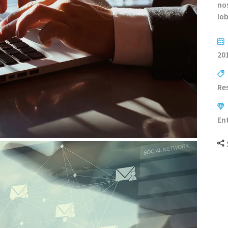
no
lob
20
Re
En