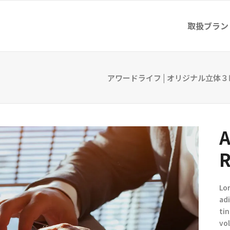
取扱ブラン
アワードライフ | オリジナル立体
A
R
Lo
ad
ti
vol