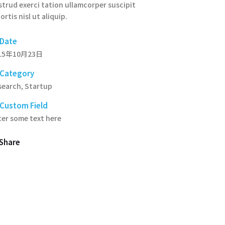
strud exerci tation ullamcorper suscipit
ortis nisl ut aliquip.
Date
15年10月23日
Category
search, Startup
Custom Field
ter some text here
Share