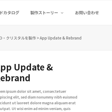
ドカタログ
製作ストーリー
お問い合わせ
３Ⅾ・クリスタルを製作
>
App Update & Rebrand
pp Update &
ebrand
rem ipsum dolor sit amet, consectetuer
ipiscing elit, sed diam nonummy nibh euismod
ncidunt ut laoreet dolore magna aliquam erat
utpat. Ut wisi enim ad minim veniam, quis